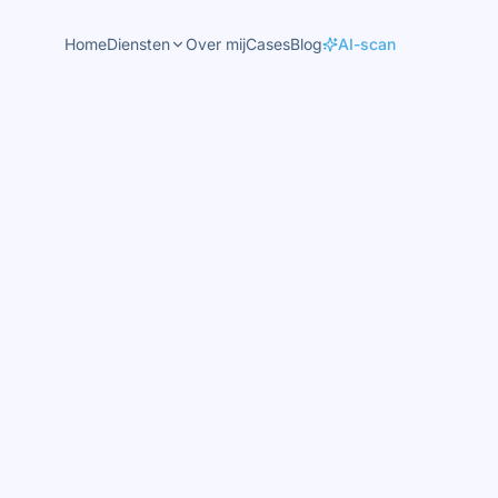
Home
Diensten
Over mij
Cases
Blog
AI-scan